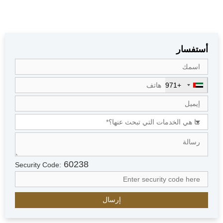
أستفسار
+971
U
n
i
t
e
d
A
r
60238
Security Code:
a
b
E
m
i