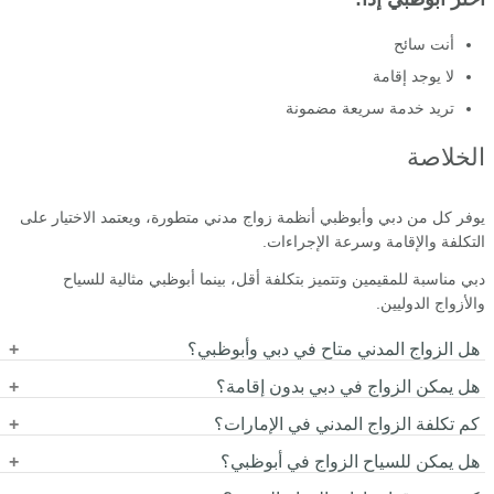
أنت سائح
لا يوجد إقامة
تريد خدمة سريعة مضمونة
الخلاصة
يوفر كل من دبي وأبوظبي أنظمة زواج مدني متطورة، ويعتمد الاختيار على
التكلفة والإقامة وسرعة الإجراءات.
دبي مناسبة للمقيمين وتتميز بتكلفة أقل، بينما أبوظبي مثالية للسياح
والأزواج الدوليين.
هل الزواج المدني متاح في دبي وأبوظبي؟
هل يمكن الزواج في دبي بدون إقامة؟
نعم، كلا الإمارتين توفران الزواج المدني لغير المسلمين والوافدين.
كم تكلفة الزواج المدني في الإمارات؟
عادةً يتطلب أن يكون أحد الطرفين مقيماً في دبي.
هل يمكن للسياح الزواج في أبوظبي؟
تبدأ من 220 درهم في دبي وتصل إلى 2500 درهم في أبوظبي للخدمات