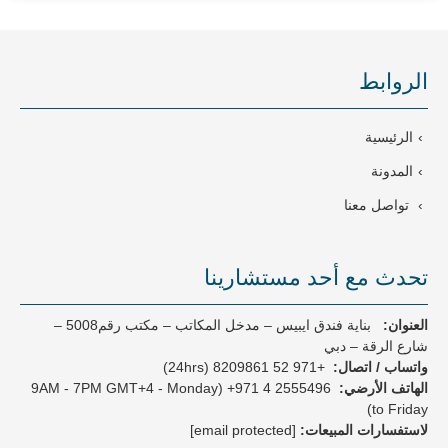
r
a
t
e
الروابط
s
+
9
الرئيسية
7
1
المدونة
تواصل معنا
تحدث مع أحد مستشارينا
العنوان:
بناية فندق ايبيس – مدخل المكاتب – مكتب رقم5008 –
شارع الرقة – دبي
واتساب / اتصال:
+971 52 8209861 (24hrs)
الهاتف الأرضي:
2555496 4 971+
(9AM - 7PM GMT+4 - Monday
to Friday)
لاستفسارات المبيعات:
[email protected]