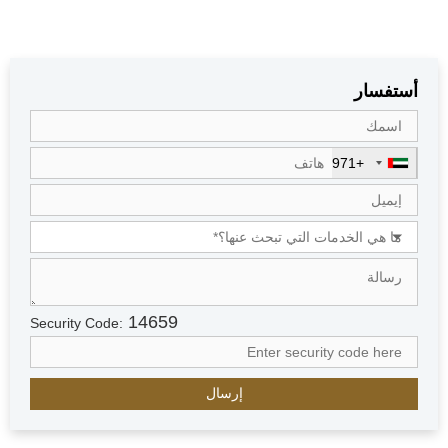
أستفسار
+971
U
n
i
t
e
d
A
r
14659
Security Code:
a
b
E
m
i
r