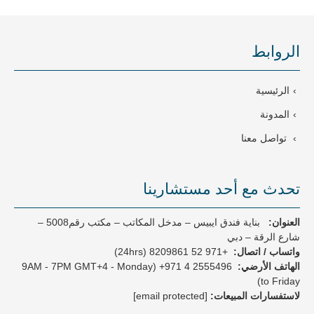
a
t
e
الروابط
s
+
9
الرئيسية
7
1
المدونة
تواصل معنا
تحدث مع أحد مستشارينا
العنوان:
بناية فندق ايبيس – مدخل المكاتب – مكتب رقم5008 –
شارع الرقة – دبي
واتساب / اتصال:
+971 52 8209861 (24hrs)
الهاتف الأرضي:
2555496 4 971+
(9AM - 7PM GMT+4 - Monday
to Friday)
لاستفسارات المبيعات:
[email protected]