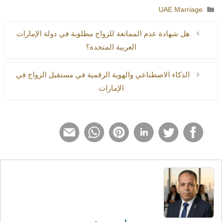
نعم، يمكن لغير المسلمين إجراء الزواج المدني، وهو خيار شائع بين
التصنيفات
UAE Marriage
الوافدين من جنسيات مختلفة.
هل شهادة عدم الممانعة للزواج مطلوبة في دولة الإمارات
العربية المتحدة؟
الذكاء الاصطناعي والهوية الرقمية في مستقبل الزواج في
الإمارات