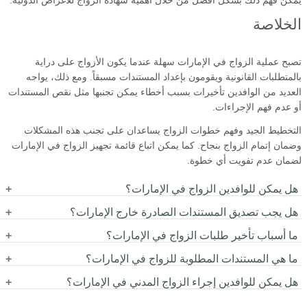
يمكن فهم ذلك بشكل أفضل من خلال أهمية شهادة الزواج للأغراض الدولية.
الخلاصة
تصبح عملية الزواج في الإمارات سهلة عندما يكون الأزواج على دراية
بالمتطلبات القانونية ويقومون بإعداد المستندات مسبقاً. ومع ذلك، يواجه
العديد من الوافدين تأخيرات بسبب أخطاء يمكن تجنبها مثل نقص المستندات
أو عدم فهم الإجراءات.
التخطيط الجيد وفهم خطوات الزواج يساعدان على تجنب هذه المشكلات
وضمان إتمام الزواج بنجاح. كما يمكن اتباع قائمة تجهيز الزواج في الإمارات
لضمان عدم تفويت أي خطوة.
هل يمكن للوافدين الزواج في الإمارات؟
هل يجب تصديق المستندات الصادرة خارج الإمارات؟
نعم، يمكن للوافدين الزواج في الإمارات بشرط استيفاء شروط الأهلية
وتقديم المستندات المطلوبة.
ما أسباب تأخير طلبات الزواج في الإمارات؟
نعم، غالباً ما يجب تصديق المستندات من وزارة الخارجية والسفارة
المختصة حتى تكون معترفاً بها.
ما هي المستندات المطلوبة للزواج في الإمارات؟
تعود أسباب التأخير عادة إلى نقص المستندات، عدم التصديق، أو عدم
فهم الإجراءات القانونية المطلوبة.
هل يمكن للوافدين إجراء الزواج المدني في الإمارات؟
تشمل المستندات عادة جوازات السفر، إثبات الحالة الاجتماعية، ووثائق
الهوية، وقد تتطلب بعض الحالات مستندات مصدقة.