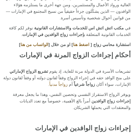
العالية ورواد الأعمال والمستثمرين، ومن جهة أخرى ما يستلزمه هؤلاء
الوافدون — الذين يشكّلون جزءاً حقيقياً من نسيج المجتمع في الإمارات —
من قوانين أحوال شخصية وتأسيس أسرة.
في
مكتب اتش اتش اس للخدمات والاستشارات القانونية
نوفر لكم كافة
الخدمات القانونية المتعلقة
بإجراءات زواج الوافدين في الإمارات
.
استشارة محامي زواج [
اضغط هنا
] او من خلال [
الواتساب من هنا
]
أحكام إجراءات الزواج المرنة في الإمارات
تشريعات الأسرة في الدولة مرنة للغاية، إذ يقوم
تشريع الزواج الإماراتي
على منح الوافد حقه في إجراء الزواج وفقاً لقانون دولته أو وفقاً لقانون دولة
الإمارات، سواء أكان
زواجاً شرعياً
أم
زواجاً مدنياً.
ويوفر الزواج الاستقرارَ النفسي وتحصين النفس، وهذا ما يجعل معرفة
إجراءات زواج الوافدين
أمراً بالغ الأهمية، خصوصاً مع تعدد الديانات
والمعتقدات التي يحملها الشريكان.
إجراءات زواج الوافدين في الإمارات