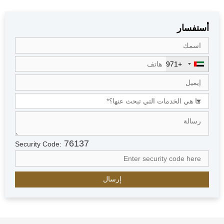
أستفسار
+971
U
n
i
t
e
d
A
r
76137
Security Code:
a
b
E
m
i
r
a