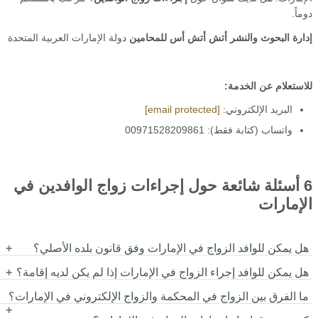
دوماً.
إدارة البحوث والنشر
أتش أتش أس للمحامين
دولة الإمارات العربية المتحدة
للاستعلام عن الخدمة:
البريد الإلكتروني:
[email protected]
واتساب (كتابة فقط): 00971528209861
6 أسئلة شائعة حول إجراءات زواج الوافدين في
الإمارات
هل يمكن للوافد الزواج في الإمارات وفق قانون بلده الأصلي؟
هل يمكن للوافد إجراء الزواج في الإمارات إذا لم يكن لديه إقامة؟
نعم، يتيح القانون الإماراتي للوافدين إتمام الزواج وفق قانون دولتهم
الأصلية أو وفق القانون الإماراتي، بشرط استيفاء الإجراءات الرسمية
ما الفرق بين الزواج في المحكمة والزواج الإلكتروني في الإمارات؟
قد يكون ذلك ممكناً في بعض الحالات الخاصة، لكنه قد يتطلب موافقة
وتوثيق عقد الزواج لدى الجهات المختصة داخل الدولة.