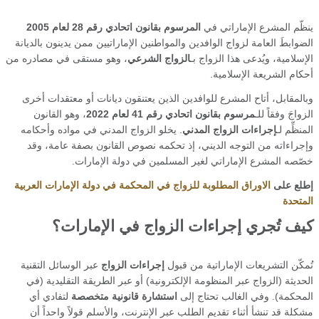
ينظّم المشرع الإماراتي في
المرسوم بقانون اتحادي رقم 28 لعام 2005
الضوابطَ العامة لزواج الوافدين والمواطنين الإماراتيين ممن يدينون بالديانة
الإسلامية، ويُدعى هذا الزواج بـ
الزواج الشرعي
، وهو مستقى في مصادره من
أحكام الشريعة الإسلامية.
وبالمقابل، أتاح المشرع للوافدين الذين يعتنقون ديانات أو معتقدات أخرى
الزواجَ وفقاً للـ
مرسوم بقانون اتحادي رقم 41 لعام 2022
، وهو القانون
المنظِّم لـ
إجراءات الزواج المدني
. يخلو الزواج المدني في مواده وأحكامه
وإجراءاته من التوجه الديني، إذ تحكمه نصوص القانون بصفة عامة، وقد
خصّصه المشرع الإماراتي لغير المسلمين في دولة الإمارات.
إطلع على
الاوراق المطلوبة للزواج في المحكمة في دولة الإمارات العربية
المتحدة
كيف تُجري إجراءات الزواج في الإمارات؟
تُمكّن التشريعات الإماراتية من قبول
إجراءات الزواج
عبر الوسائل التقنية
الحديثة (الزواج عبر المنظومة الإلكترونية) أو عبر الطريقة التقليدية (في
المحكمة). وفي الغالب تحتاج إلى
استشارة قانونية متخصصة
لتفادي أي
مشكلة قد تنشأ أثناء تقديم الطلب عبر الإنترنت، والأسلم قولاً واحداً أن