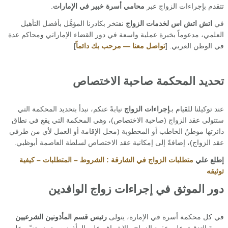
تتقدم بإجراءات الزواج عبر
محامي أسرة خبير في الإمارات
.
في
اتش اتش اس لخدمات الزواج
نفتخر بكادرنا المؤهَّل بأفضل التأهيل
العلمي، مدعوماً بخبرة عملية واسعة في دور القضاء الإماراتي ومحاكم عدة
في الوطن العربي. [
تواصل معنا — مرحب بك دائماً
]
تحديد المحكمة صاحبة الاختصاص
عند توكيلنا للقيام بـ
إجراءات الزواج
نيابةً عنكم، نبدأ بتحديد المحكمة التي
ستتولى عقد الزواج (صاحبة الاختصاص)، وهي المحكمة التي يقع في نطاق
دائرتها موطنُ الخاطب أو المخطوبة (محل الإقامة أو العمل لأي من طرفي
عقد الزواج)، إضافةً إلى إمكانية عقد الاختصاص لسلطة العاصمة أبوظبي.
إطلع علي
متطلبات الزواج في الشارقة : الشروط – المتطلبات – كيفية
توثيقه
دور الموثق في إجراءات زواج الوافدين
في كل محكمة أسرة في الإمارة، يتولى
رئيس قسم المأذونين الشرعيين