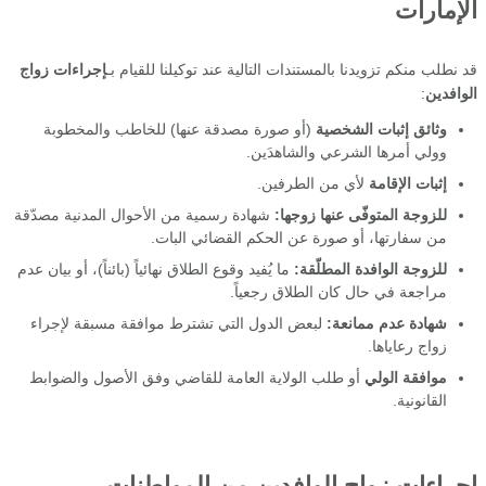
الإمارات
قد نطلب منكم تزويدنا بالمستندات التالية عند توكيلنا للقيام بـ
إجراءات زواج
الوافدين
:
وثائق إثبات الشخصية
(أو صورة مصدقة عنها) للخاطب والمخطوبة
وولي أمرها الشرعي والشاهدَين.
إثبات الإقامة
لأي من الطرفين.
للزوجة المتوفّى عنها زوجها:
شهادة رسمية من الأحوال المدنية مصدّقة
من سفارتها، أو صورة عن الحكم القضائي البات.
للزوجة الوافدة المطلّقة:
ما يُفيد وقوع الطلاق نهائياً (بائناً)، أو بيان عدم
مراجعة في حال كان الطلاق رجعياً.
شهادة عدم ممانعة:
لبعض الدول التي تشترط موافقة مسبقة لإجراء
زواج رعاياها.
موافقة الولي
أو طلب الولاية العامة للقاضي وفق الأصول والضوابط
القانونية.
إجراءات زواج الوافدين من المواطنات