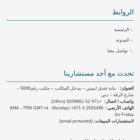
t
e
الروابط
s
+
9
الرئيسية
7
1
المدونة
تواصل معنا
تحدث مع أحد مستشارينا
العنوان:
بناية فندق ايبيس – مدخل المكاتب – مكتب رقم5008 –
شارع الرقة – دبي
واتساب / اتصال:
+971 52 8209861 (24hrs)
الهاتف الأرضي:
2555496 4 971+
(9AM - 7PM GMT+4 - Monday
to Friday)
لاستفسارات المبيعات:
[email protected]