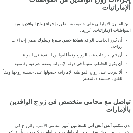
الإماراتيات
نصّ القانون الإماراتي على خصوصية تتعلق بـ
إجراء زواج الوافدين من
المواطنات الإماراتيات
، أبرزها:
أن يُبرز الخاطب الوافد
شهادة حسن سيرة وسلوك
ضمن إجراءات
زواجه.
أن تتم إجراءات عقد الزواج وفقاً للقوانين النافذة في الدولة.
أن يكون الخاطب مقيماً في دولة الإمارات بصفة شرعية وقانونية.
ألا يترتب على زواج المواطنة الإماراتية حصولها على جنسية زوجها وفقاً
لقانون جنسيته (بالتبعية).
تواصل مع محامي متخصص في زواج الوافدين
بالإمارات
لدى
مكتب أتش أتش أس للمحامين
أمهر محامي الأسرة والزواج في
الإمارات. هل لديك سؤال حول
إجراءات زواج الوافدين
؟ مرحب بأسئلتكم