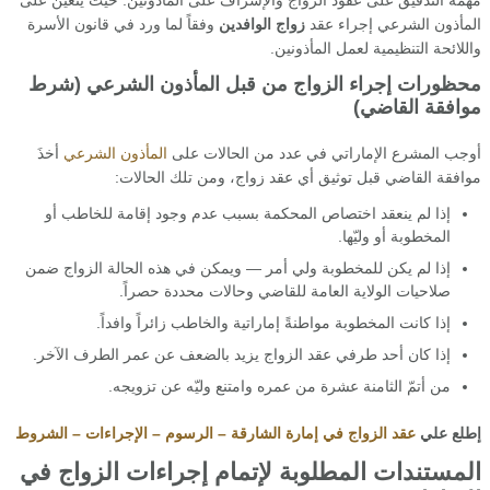
مهمةَ التدقيق على عقود الزواج والإشراف على المأذونين. حيث يتعيّن على
المأذون الشرعي إجراء عقد
زواج الوافدين
وفقاً لما ورد في قانون الأسرة
واللائحة التنظيمية لعمل المأذونين.
محظورات إجراء الزواج من قبل المأذون الشرعي (شرط
موافقة القاضي)
أوجب المشرع الإماراتي في عدد من الحالات على
المأذون الشرعي
أخذَ
موافقة القاضي قبل توثيق أي عقد زواج، ومن تلك الحالات:
إذا لم ينعقد اختصاص المحكمة بسبب عدم وجود إقامة للخاطب أو
المخطوبة أو وليّها.
إذا لم يكن للمخطوبة ولي أمر — ويمكن في هذه الحالة الزواج ضمن
صلاحيات الولاية العامة للقاضي وحالات محددة حصراً.
إذا كانت المخطوبة مواطنةً إماراتية والخاطب زائراً وافداً.
إذا كان أحد طرفي عقد الزواج يزيد بالضعف عن عمر الطرف الآخر.
من أتمّ الثامنة عشرة من عمره وامتنع وليّه عن تزويجه.
إطلع علي
عقد الزواج في إمارة الشارقة – الرسوم – الإجراءات – الشروط
المستندات المطلوبة لإتمام إجراءات الزواج في