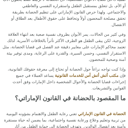
أو الأم، بل تتعلق بمستقبل الطفل واستقراره النفسي والعاطفي
والاجتماعي. ولهذا حرص القانون الإماراتي على تنظيم الحضانة بطريقة
تحقق مصلحة المحضون أولاً وتحافظ على حقوق الأطفال بعد الطلاق أو
الانفصال.
وفي كثير من الحالات، يمر الأبوان بظروف نفسية صعبة بعد انتهاء العلاقة
الزوجية، لكن يبقى الطفل هو الطرف الأكثر تأثراً بالخلافات الأسرية. لذلك
تعتمد محاكم الإمارات على معايير دقيقة عند الفصل في قضايا الحضانة، مثل
الاستقرار النفسي، وحسن السيرة، والقدرة على الرعاية، ومدى توفير بيئة
آمنة وصحية للمحضون.
وإذا كنت تواجه نزاعاً حول الحضانة أو تحتاج إلى معرفة حقوقك القانونية،
فإن
مكتب أتش أتش أس للخدمات القانونية
يساعد العملاء في جميع
إجراءات قضايا الحضانة والأحوال الشخصية داخل الإمارات وفق أحدث
القوانين والتشريعات.
ما المقصود بالحضانة في القانون الإماراتي؟
الحضانة في القانون الإماراتي
تعني رعاية الطفل والاهتمام بشؤونه اليومية
من تربية وتعليم وعلاج ورعاية نفسية واجتماعية، بما يضمن له حياة مستقرة
وآمنة بعد انفصال الوالدين. وتهدف الحضانة إلى حماية الطفل من آثار