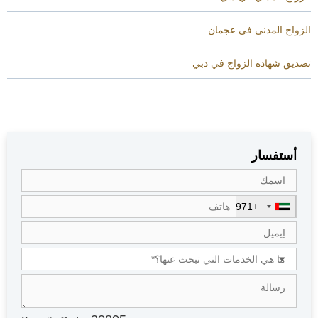
الزواج المدني في عجمان
تصديق شهادة الزواج في دبي
أستفسار
+971
U
n
i
t
e
d
A
r