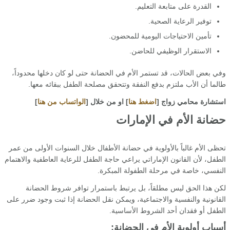
القدرة على متابعة التعليم.
توفير الرعاية الصحية.
تأمين الاحتياجات اليومية للمحضون.
الاستقرار الوظيفي للحاضن.
وفي بعض الحالات، قد تستمر الأم في الحضانة حتى لو كان دخلها محدوداً،
طالما أن الأب ملتزم بدفع النفقة وتتحقق مصلحة الطفل ببقائه معها.
استشارة محامي زواج [
اضغط هنا
] او من خلال [
الواتساب من هنا
]
حضانة الأم في الإمارات
تحظى الأم غالباً بالأولوية في حضانة الأطفال خلال السنوات الأولى من عمر
الطفل، لأن القانون الإماراتي يراعي حاجة الطفل للرعاية العاطفية والاهتمام
النفسي، خاصة في مرحلة الطفولة المبكرة.
لكن هذا الحق ليس مطلقاً، بل يرتبط باستمرار توافر شروط الحضانة
القانونية والنفسية والاجتماعية، ويمكن نقل الحضانة إذا ثبت وجود ضرر على
الطفل أو فقدان أحد الشروط الأساسية.
أسباب أولوية الأم في الحضانة: