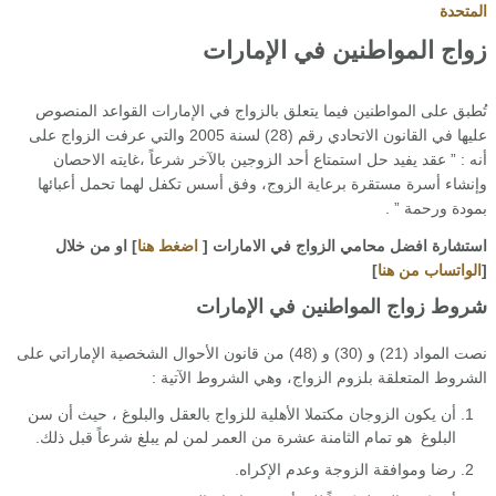
المتحدة
زواج المواطنين في الإمارات
تُطبق على المواطنين فيما يتعلق بالزواج في الإمارات القواعد المنصوص
عليها في القانون الاتحادي رقم (28) لسنة 2005 والتي عرفت الزواج على
أنه : ” عقد يفيد حل استمتاع أحد الزوجين بالآخر شرعاً ،غايته الاحصان
وإنشاء أسرة مستقرة برعاية الزوج، وفق أسس تكفل لهما تحمل أعبائها
بمودة ورحمة ” .
استشارة افضل محامي الزواج في الامارات [
اضغط هنا
] او من خلال
[
الواتساب من هنا
]
شروط زواج المواطنين في الإمارات
نصت المواد (21) و (30) و (48) من قانون الأحوال الشخصية الإماراتي على
الشروط المتعلقة بلزوم الزواج، وهي الشروط الآتية :
أن يكون الزوجان مكتملا الأهلية للزواج بالعقل والبلوغ ، حيث أن سن
البلوغ هو تمام الثامنة عشرة من العمر لمن لم يبلغ شرعاً قبل ذلك.
رضا وموافقة الزوجة وعدم الإكراه.