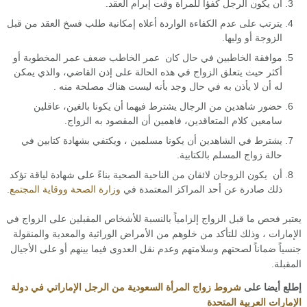
أن يكون الرجل كفؤاً للمرأة وقت إبرام العقد.
يترتب على عدم الكفاءة الواردة أعلاه إمكانية طلب فسخ العقد من قبل
الزوجة أو وليها.
موافقة الخاطبين في حال كان عمر الخاطب ضعف عمر المخطوبة أو
أكثر حيث يتعلق الزواج في هذه الحالة على إذن القاضي، والذي يمكن
له أن لا يأذن به في حال وجد بأنه ليست هناك مصلحة منه .
حضور شاهدين من الرجال يشترط فيهما أن يكونا بالغين، عاقلين
سامعين كلام المتعاقدين، فاهمين أن المقصود به الزواج.
يشترط في الشاهدين أن يكونا مسلمين ، ويكتفي بشهادة كتابين في
حالة زواج المسلم بالكتابية.
أن يكون الزوجان لائقان من الناحية الصحية بناءً على شهادة لياقة تؤكد
ذلك صادرة عن أحد المراكز المعتمدة في
وزارة الصحة ووقاية المجتمع
.
يعتبر فحص ما قبل الزواج إلزامياً بالنسبة للأشخاص المقبلين على الزواج في
الإمارات ، وذلك للتأكد من خلوهم من الأمراض الوراثية والمعدية والمنقولة
جنسياً ضماناً لصحتهم وسلامتهم وعدم نقل العدوى فيما بينهم أو على الأجيال
المقبلة.
إطلع أيضا على
شروط زواج المرأة السعودية من الرجل الإماراتي في دولة
الإمارات العربية المتحدة