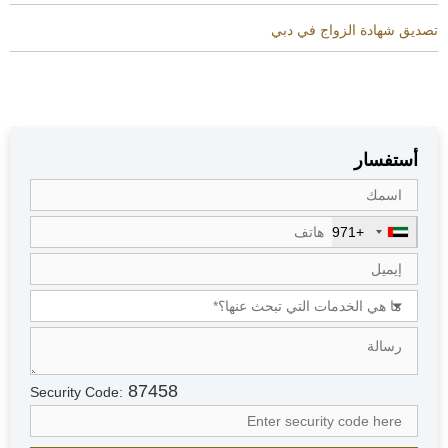
تصديق شهادة الزواج في دبي
أستفسار
+971
U
n
i
t
e
d
A
r
87458
Security Code:
a
b
E