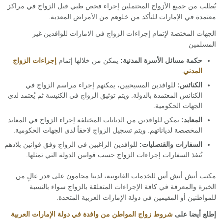
يُطلب من جميع الأزواج المحتملين إجراء فحص طبي قبل الزواج في مراكز
معتمدة في الإمارات للتأكد من خلوهم من الأمراض المعدية.
الجهات المختصة لإتمام إجراءات الزواج في الامارات للوافدين غير
المسلمين
حكمة مسائل الأسرة المدنية:
يمكن من خلالها إتمام
إجراءات الزواج
المدني
.
الكنائس:
للوافدين المسيحيين، يمكنهم إجراء مراسم الزواج في
الكنائس المعتمدة بالدولة. ويتم توثيق الزواج في الكنيسة ثم يُعتمد لدى
الجهات الحكومية.
المعابد:
يمكن للوافدين من الديانات المختلفة إجراء الزواج في المعابد
المخصصة لدياناتهم. ويتم تسجيل الزواج لاحقاً لدى الجهات الحكومية.
السفارات والقنصليات:
للوافدين الراغبين في الزواج وفق قوانين بلادهم
تُنفذ السفارات إجراءات الزواج حسب قوانين الدولة التي تمثلها.
مكتب أتش أتش أس للخدمات القانونية، لدينا محامون على قدر عالٍ من
الخبرة والمعرفة في كافة الإجراءات المتعلقة بالزواج سواء بالنسبة
للمواطنين أو المقيمين في دولة الإمارات العربية المتحدة.
إطلع أيضا على
شروط زواج المواطن من وافدة في دولة الإمارات العربية