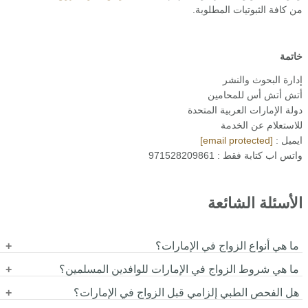
من كافة الثبوتيات المطلوبة.
خاتمة
إدارة البحوث والنشر
أتش أتش أس للمحامين
دولة الإمارات العربية المتحدة
للاستعلام عن الخدمة
ايميل :
[email protected]
واتس اب كتابة فقط : 971528209861
الأسئلة الشائعة
ما هي أنواع الزواج في الإمارات؟
تشمل أنواع الزواج في الإمارات الزواج الشرعي للمسلمين، والزواج
ما هي شروط الزواج في الإمارات للوافدين المسلمين؟
المدني لغير المسلمين، بالإضافة إلى الزواج وفقاً للمعتقدات الدينية
تشمل الشروط بلوغ سن 18 سنة، وموافقة ولي الزوجة، وتقديم الهوية
هل الفحص الطبي إلزامي قبل الزواج في الإمارات؟
للوافدين من خلال السفارات أو أماكن العبادة.
وجواز السفر، بالإضافة إلى إجراء الفحص الطبي والحصول على موافقة