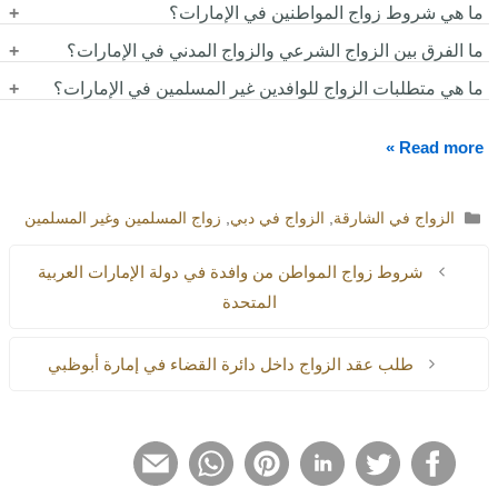
نعم، يُعد الفحص الطبي شرطاً أساسياً لإتمام الزواج في الإمارات، حيث
ما هي شروط زواج المواطنين في الإمارات؟
السفارة في بعض الحالات.
يهدف إلى التأكد من خلو الزوجين من الأمراض المعدية أو الوراثية.
تشمل الشروط الأهلية القانونية، وموافقة الزوجين، وحضور ولي الزوجة،
ما الفرق بين الزواج الشرعي والزواج المدني في الإمارات؟
وشاهدين، بالإضافة إلى الفحص الطبي والتأكد من الكفاءة بين الزوجين.
الزواج الشرعي يتم وفق أحكام الشريعة الإسلامية ويتطلب موافقة
ما هي متطلبات الزواج للوافدين غير المسلمين في الإمارات؟
الولي، بينما الزواج المدني يتم وفق قوانين مدنية دون اشتراط الاعتبارات
يمكن للوافدين غير المسلمين الزواج وفق قوانين ديانتهم أو بلدهم، ويتم
الدينية، وهو متاح لغير المسلمين داخل الدولة.
Read more »
ذلك من خلال الكنائس أو المعابد أو السفارات، مع ضرورة إجراء الفحص
الطبي قبل الزواج.
التصنيفات
الزواج في الشارقة
,
الزواج في دبي
,
زواج المسلمين وغير المسلمين
شروط زواج المواطن من وافدة في دولة الإمارات العربية
المتحدة
طلب عقد الزواج داخل دائرة القضاء في إمارة أبوظبي