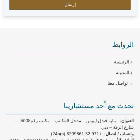
m
i
r
a
t
e
الروابط
s
+
9
الرئيسية
7
1
المدونة
تواصل معنا
تحدث مع أحد مستشارينا
العنوان:
بناية فندق ايبيس – مدخل المكاتب – مكتب رقم5008 –
شارع الرقة – دبي
واتساب / اتصال:
+971 52 8209861 (24hrs)