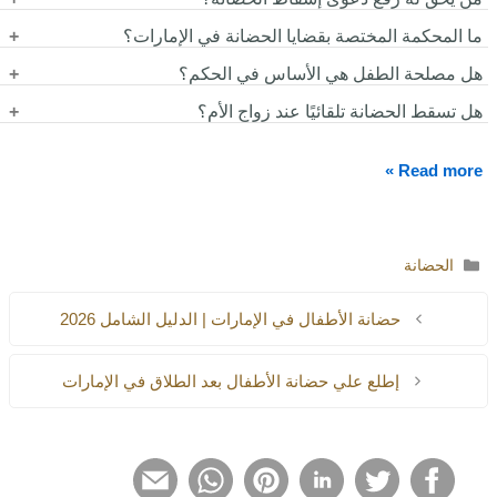
عند ثبوت تقصير الحاضن في الرعاية أو التعليم أو الصحة بما يضر
بالمحضون.
ما المحكمة المختصة بقضايا الحضانة في الإمارات؟
يحق للأب أو من له مصلحة قانونية التقدم بالدعوى أمام المحكمة
المختصة.
هل مصلحة الطفل هي الأساس في الحكم؟
تنظر محاكم الأحوال الشخصية في دعاوى الحضانة وإسقاطها.
هل تسقط الحضانة تلقائيًا عند زواج الأم؟
نعم، تعتمد المحكمة الإماراتية بشكل أساسي على مصلحة المحضون عند
الفصل في القضية.
لا، فالمحكمة تدرس تأثير الزواج على مصلحة الطفل قبل إصدار أي
Read more »
قرار.
التصنيفات
الحضانة
حضانة الأطفال في الإمارات | الدليل الشامل 2026
إطلع علي حضانة الأطفال بعد الطلاق في الإمارات