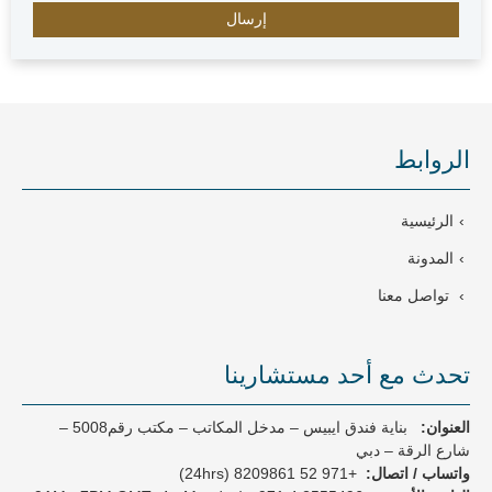
E
m
i
r
a
t
e
الروابط
s
+
9
الرئيسية
7
1
المدونة
تواصل معنا
تحدث مع أحد مستشارينا
العنوان:
بناية فندق ايبيس – مدخل المكاتب – مكتب رقم5008 –
شارع الرقة – دبي
واتساب / اتصال:
+971 52 8209861 (24hrs)