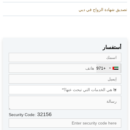
تصديق شهادة الزواج في دبي
أستفسار
+971
U
n
i
t
e
d
A
r
32156
Security Code:
a
b