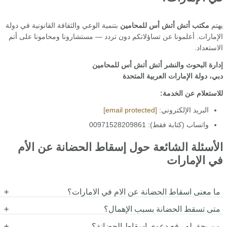
يهتم
مكتب أتش أتش أس للمحامين
بتنمية الوعي والثقافة القانونية في دولة
الإمارات. أعلمونا عن تساؤلاتكم دون تردد — مستشارونا ومحامونا على أتم
الاستعداد.
إدارة البحوث والنشر
أتش أتش أس للمحامين
دبي، دولة الإمارات العربية المتحدة
للاستعلام عن الخدمة:
البريد الإلكتروني:
[email protected]
واتساب (كتابة فقط): 00971528209861
الأسئلة الشائعة حول إسقاط الحضانة عن الأم
في الإمارات
ما معنى اسقاط الحضانة عن الام في الامارات؟
متى تسقط الحضانة بسبب الإهمال؟
هو إنهاء حق الأم في حضانة الطفل بحكم قضائي بسبب وجود سبب
قانوني يؤثر على مصلحة المحضون.
من يحق له رفع دعوى إسقاط الحضانة؟