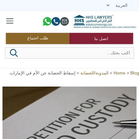
نتقل
لى
لمحتوى
القائمة
طلب اجتماع
اتصل بنا
Blog
>
Home
>
المدونة/الحضانة
>
إسقاط الحضانة عن الأم في الإمارات