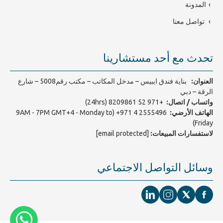
المدونة
تواصل معنا
تحدث مع أحد مستشارينا
العنوان:
بناية فندق ايبيس – مدخل المكاتب – مكتب رقم5008 – شارع
الرقة – دبي
واتساب / اتصال:
+971 52 8209861 (24hrs)
الهاتف الأرضي:
2555496 4 971+
(9AM - 7PM GMT+4 - Monday to
Friday)
لاستفسارات المبيعات:
[email protected]
وسائل التواصل الاجتماعي