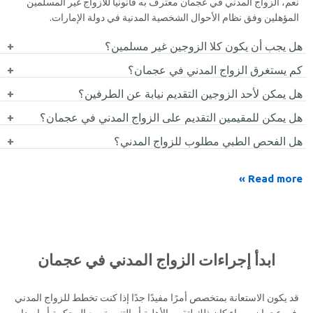
نعم، الزواج المدني في عجمان معترف به قانونياً للأزواج غير المسلمين
المؤهلين وفق نظام الأحوال الشخصية المدنية في دولة الإمارات.
هل يجب أن يكون كلا الزوجين غير مسلمين؟
نعم، الزواج المدني في عجمان مخصص للأزواج غير المسلمين فقط.
كم يستغرق الزواج المدني في عجمان؟
تعتمد المدة على جاهزية المستندات وإجراءات المحكمة، ولكن الطلبات
هل يمكن لأحد الزوجين التقديم نيابة عن الطرفين؟
المجهزة بشكل صحيح عادة ما يتم إنجازها بسرعة.
في معظم الحالات يجب مشاركة الطرفين، ولكن قد يكون التمثيل
هل يمكن للمقيمين التقديم على الزواج المدني في عجمان؟
المحدود ممكنًا في بعض خطوات الإجراءات.
نعم، يمكن للمقيمين والأزواج من جنسيات مختلفة التقديم، وذلك وفقًا
هل الفحص الطبي مطلوب للزواج المدني؟
لشروط الأهلية ومتطلبات الاختصاص القضائي.
الفحص الطبي ليس إلزامياً عادةً للزواج المدني، ولكن في بعض الحالات
قد يُطلب تحقق إضافي.
Read more »
ابدأ إجراءات الزواج المدني في عجمان
قد يكون الاستعانة بمتخصص أمرًا مفيدًا جدًا إذا كنت تخطط للزواج المدني